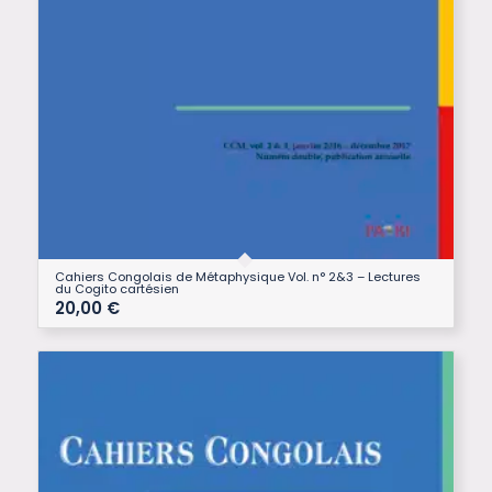
Cahiers Congolais de Métaphysique Vol. n° 2&3 – Lectures
du Cogito cartésien
20,00
€