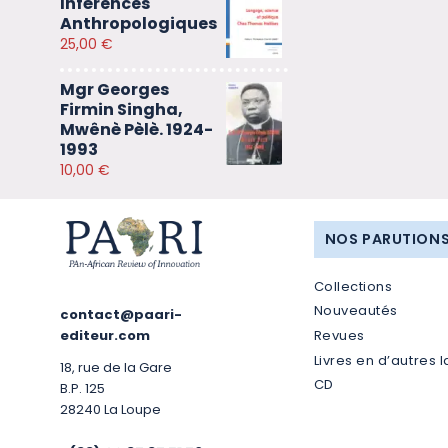
Inférences
Anthropologiques
25,00
€
Mgr Georges
Firmin Singha,
Mwênè Pèlè. 1924-
1993
10,00
€
NOS PARUTION
Collections
Nouveautés
contact@paari-
Revues
editeur.com
Livres en d’autres 
18, rue de la Gare
CD
B.P. 125
28240 La Loupe