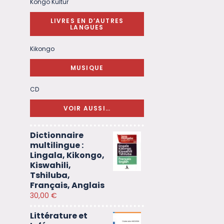
Kongo Kultur
LIVRES EN D’AUTRES
LANGUES
Kikongo
MUSIQUE
CD
VOIR AUSSI…
Dictionnaire
multilingue :
Lingala, Kikongo,
Kiswahili,
Tshiluba,
Français, Anglais
30,00
€
Littérature et