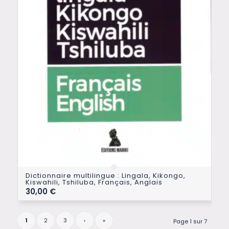
Dictionnaire multilingue : Lingala, Kikongo,
Kiswahili, Tshiluba, Français, Anglais
30,00
€
1
2
3
›
»
Page 1 sur 7