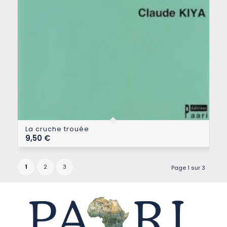
La cruche trouée
9,50
€
1
2
3
Page 1 sur 3