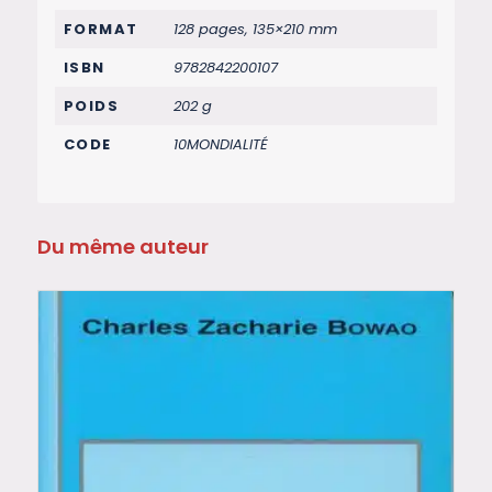
FORMAT
128 pages, 135×210 mm
ISBN
9782842200107
POIDS
202 g
CODE
10MONDIALITÉ
Du même auteur