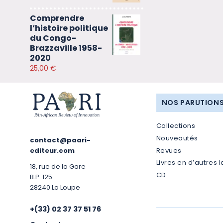
Comprendre
l’histoire politique
du Congo-
Brazzaville 1958-
2020
25,00
€
NOS PARUTION
Collections
Nouveautés
contact@paari-
Revues
editeur.com
Livres en d’autres 
18, rue de la Gare
CD
B.P. 125
28240 La Loupe
+(33) 02 37 37 51 76