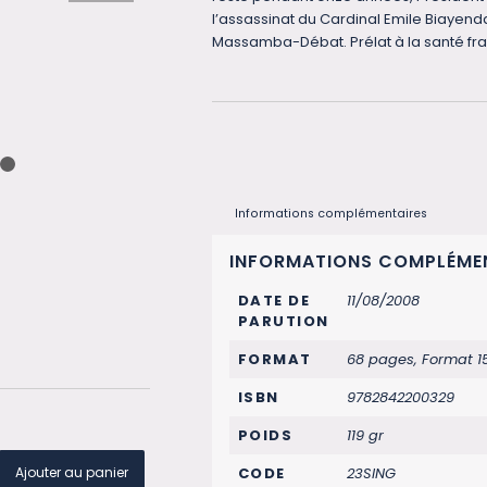
l’assassinat du Cardinal Emile Biayen
Massamba-Débat. Prélat à la santé fragil
1
2
Informations complémentaires
INFORMATIONS COMPLÉME
DATE DE
11/08/2008
PARUTION
FORMAT
68 pages, Format 
ISBN
9782842200329
POIDS
119 gr
Ajouter au panier
CODE
23SING