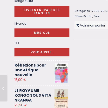
Kongo Kultur
LIVRES EN D’AUTRES
Catégories :
2006-2010
LANGUES
Côme Kinata
,
Paari
Kikongo
Voir mon panier
MUSIQUE
CD
VOIR AUSSI…
Réflexions pour
une Afrique
nouvelle
15,00
€
Ci-Gît le cardinal
LE ROYAUME
achevé
KONGO SOUS VITA
NKANGA
29,50
€