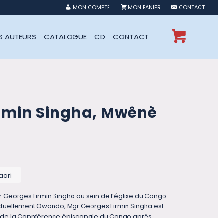
MON COMPTE
MON PANIER
CONTACT
ES AUTEURS
CATALOGUE
CD
CONTACT
rmin Singha, Mwênè
aari
gr Georges Firmin Singha au sein de l’église du Congo-
actuellement Owando, Mgr Georges Firmin Singha est
t de la Copnférence épiscopale du Congo après