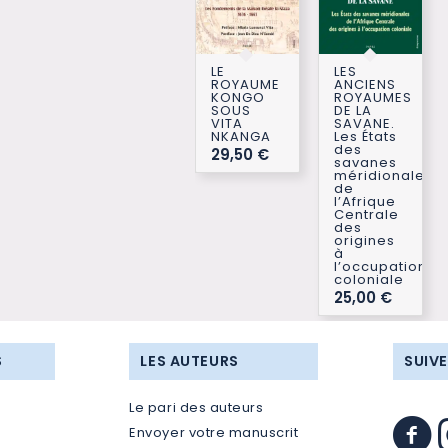
LE
LES
ROYAUME
ANCIENS
KONGO
ROYAUMES
SOUS
DE LA
VITA
SAVANE.
NKANGA
Les États
des
29,50
€
savanes
méridionales
de
l’Afrique
Centrale
des
origines
à
l’occupation
coloniale
25,00
€
S
LES AUTEURS
SUIV
Le pari des auteurs
Envoyer votre manuscrit