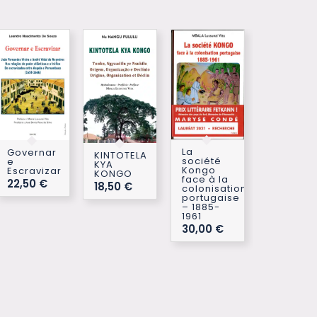
La
Governar
KINTOTELA
société
e
KYA
Kongo
Escravizar
KONGO
face à la
22,50
€
18,50
€
colonisation
portugaise
– 1885-
1961
30,00
€