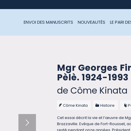
ENVOI DES MANUSCRITS
NOUVEAUTÉS
LE PARI D
Mgr Georges Fi
Pèlè. 1924-1993
de Côme Kinata
Côme Kinata
Histoire
P
Cet essai décrit la vie et l’œuvre de M
Brazzaville. Evêque de Fort-Rousset, 
resté pendant onze années, Présiden