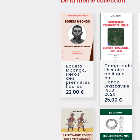
De la même collection
Comprendre
Boueta
l’histoire
Mbongo,
politique
Héros
du
des
Congo-
premières
Brazzaville
heures
1958-
22,00
€
2020
25,00
€