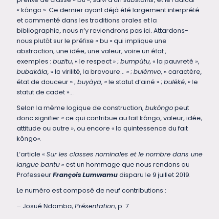
« kôngo ». Ce dernier ayant déjà été largement interprété
et commenté dans les traditions orales et la
bibliographie, nous n’y reviendrons pas ici. Attardons-
nous plutôt sur le préfixe « bu » qui implique une
abstraction, une idée, une valeur, voire un état ;
exemples :
buzitu
, « le respect » ;
bumpùtu
, « la pauvreté »,
bubakàla
, « la virilité, la bravoure… » ;
bulémvo
, « caractère,
état de douceur » ;
buyàya
, « le statut d’ainé » ;
bulêké
, « le
statut de cadet »…
Selon la même logique de construction,
bukôngo
peut
donc signifier « ce qui contribue au fait kôngo, valeur, idée,
attitude ou autre », ou encore « la quintessence du fait
kôngo».
L’article «
Sur les classes nominales et le nombre dans une
langue bantu
» est un hommage que nous rendons au
Professeur
François Lumwamu
disparu le 9 juillet 2019.
Le numéro est composé de neuf contributions :
– Josué Ndamba,
Présentation
, p. 7.