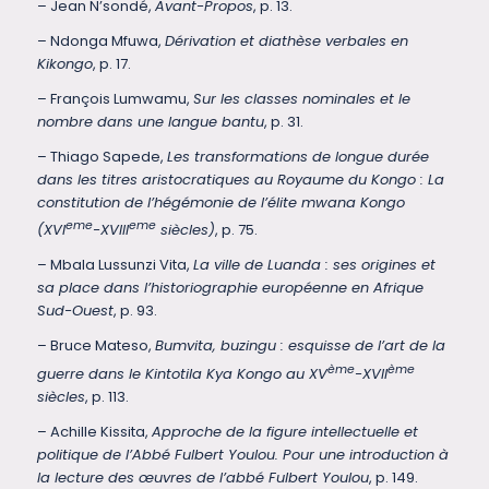
– Jean N’sondé,
Avant-Propos
, p. 13.
– Ndonga Mfuwa,
Dérivation et diathèse verbales en
Kikongo
, p. 17.
– François Lumwamu,
Sur les classes nominales et le
nombre dans une langue bantu
, p. 31.
– Thiago Sapede,
Les transformations de longue durée
dans les titres aristocratiques au Royaume du Kongo : La
constitution de l’hégémonie de l’élite mwana Kongo
eme
eme
(XVI
-XVIII
siècles)
, p. 75.
– Mbala Lussunzi Vita,
La ville de Luanda : ses origines et
sa place dans l’historiographie européenne en Afrique
Sud-Ouest
, p. 93.
– Bruce Mateso,
Bumvita, buzingu : esquisse de l’art de la
ème
ème
guerre dans le Kintotila Kya Kongo au XV
-XVII
siècles
, p. 113.
– Achille Kissita,
Approche de la figure intellectuelle et
politique de l’Abbé Fulbert Youlou. Pour une introduction à
la lecture des œuvres de l’abbé Fulbert Youlou
, p. 149.