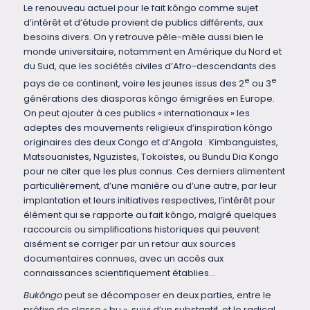
Le renouveau actuel pour le fait kôngo comme sujet
d’intérêt et d’étude provient de publics différents, aux
besoins divers. On y retrouve pêle-mêle aussi bien le
monde universitaire, notamment en Amérique du Nord et
du Sud, que les sociétés civiles d’Afro-descendants des
e
e
pays de ce continent, voire les jeunes issus des 2
ou 3
générations des diasporas kôngo émigrées en Europe.
On peut ajouter à ces publics « internationaux » les
adeptes des mouvements religieux d’inspiration kôngo
originaires des deux Congo et d’Angola : Kimbanguistes,
Matsouanistes, Nguzistes, Tokoïstes, ou Bundu Dia Kongo
pour ne citer que les plus connus. Ces derniers alimentent
particulièrement, d’une manière ou d’une autre, par leur
implantation et leurs initiatives respectives, l’intérêt pour
élément qui se rapporte au fait kôngo, malgré quelques
raccourcis ou simplifications historiques qui peuvent
aisément se corriger par un retour aux sources
documentaires connues, avec un accès aux
connaissances scientifiquement établies…
Bukôngo
peut se décomposer en deux parties, entre le
préfixe de classe « bu », suivi d’un substantif, et le radical