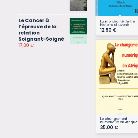
Le Cancer à
La mondialité : Entre
histoire et avenir
l’épreuve de la
12,50
€
relation
Soignant-Soigné
17,00
€
Le changement
numérique en Afrique
35,00
€