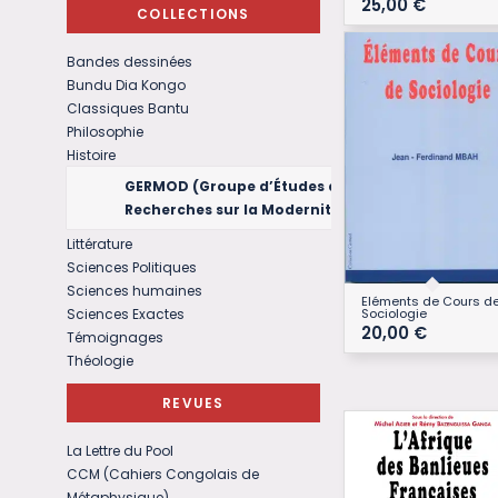
25,00
€
COLLECTIONS
Bandes dessinées
Bundu Dia Kongo
Classiques Bantu
Philosophie
Histoire
GERMOD (Groupe d’Études et de
Recherches sur la Modernité)
Littérature
Sciences Politiques
Sciences humaines
Eléments de Cours d
Sciences Exactes
Sociologie
20,00
€
Témoignages
Théologie
REVUES
La Lettre du Pool
CCM (Cahiers Congolais de
Métaphysique)