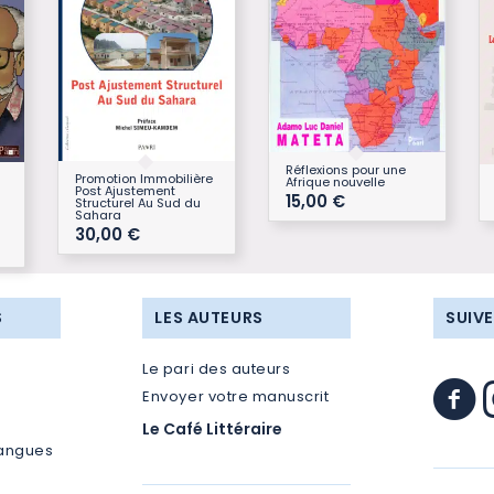
Réflexions pour une
Promotion Immobilière
Afrique nouvelle
Post Ajustement
15,00
€
Structurel Au Sud du
Sahara
30,00
€
S
LES AUTEURS
SUIV
Le pari des auteurs
Envoyer votre manuscrit
Le Café Littéraire
langues