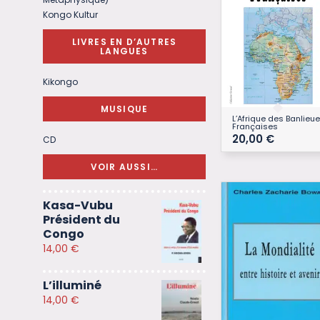
Kongo Kultur
LIVRES EN D’AUTRES
LANGUES
Kikongo
MUSIQUE
L’Afrique des Banlieu
Françaises
20,00
€
CD
VOIR AUSSI…
Kasa-Vubu
Président du
Congo
14,00
€
L’illuminé
14,00
€