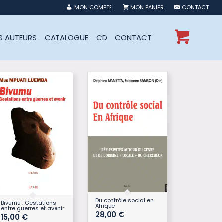
MON COMPTE
MON PANIER
CONTACT
ES AUTEURS
CATALOGUE
CD
CONTACT
Du contrôle social en
Bivumu : Gestations
Afrique
entre guerres et avenir
28,00
€
15,00
€