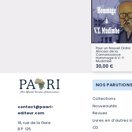
Pour un Nouvel Ordre
Africain de la
Connaissance.
Hommage à V.-Y.
Mudimbe
30,00
€
NOS PARUTION
Collections
Nouveautés
contact@paari-
Revues
editeur.com
Livres en d’autres 
18, rue de la Gare
CD
B.P. 125