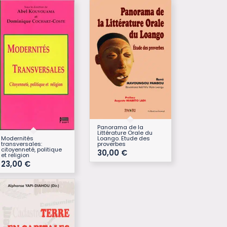
Panorama de la
Littérature Orale du
Modernités
Loango. Etude des
transversales:
proverbes
citoyenneté, politique
30,00
€
et religion
23,00
€