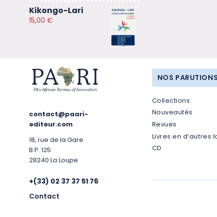
Kikongo-Lari
15,00
€
NOS PARUTION
Collections
Nouveautés
contact@paari-
Revues
editeur.com
Livres en d’autres 
18, rue de la Gare
CD
B.P. 125
28240 La Loupe
+(33) 02 37 37 51 76
Contact