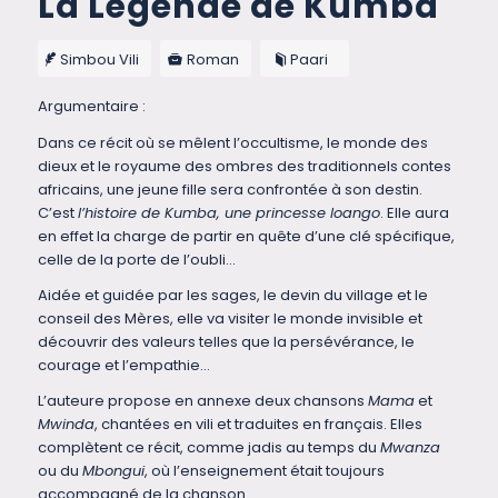
La Légende de Kumba
Simbou Vili
Roman
Paari
Argumentaire :
Dans ce récit où se mêlent l’occultisme, le monde des
dieux et le royaume des ombres des traditionnels contes
africains, une jeune fille sera confrontée à son destin.
C’est
l’histoire de Kumba, une princesse loango
. Elle aura
en effet la charge de partir en quête d’une clé spécifique,
celle de la porte de l’oubli…
Aidée et guidée par les sages, le devin du village et le
conseil des Mères, elle va visiter le monde invisible et
découvrir des valeurs telles que la persévérance, le
courage et l’empathie…
L’auteure propose en annexe deux chansons
Mama
et
Mwinda
, chantées en vili et traduites en français. Elles
complètent ce récit, comme jadis au temps du
Mwanza
ou du
Mbongui
, où l’enseignement était toujours
accompagné de la chanson.