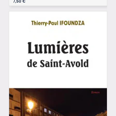
7,50
€