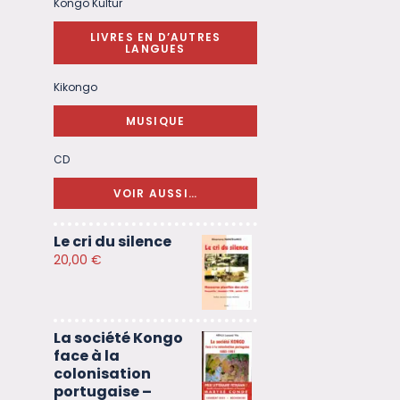
Kongo Kultur
LIVRES EN D’AUTRES
LANGUES
Kikongo
MUSIQUE
CD
VOIR AUSSI…
Le cri du silence
20,00
€
La société Kongo
face à la
colonisation
portugaise –