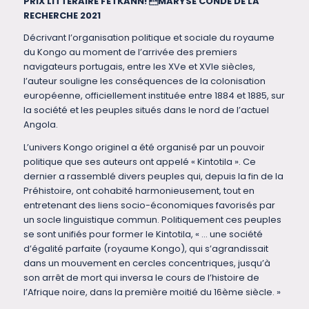
PRIX LITTÉRAIRE FETKANN! MARYSE CONDÉ DE LA
RECHERCHE 2021
Décrivant l’organisation politique et sociale du royaume
du Kongo au moment de l’arrivée des premiers
navigateurs portugais, entre les XVe et XVIe siècles,
l’auteur souligne les conséquences de la colonisation
européenne, officiellement instituée entre 1884 et 1885, sur
la société et les peuples situés dans le nord de l’actuel
Angola.
L’univers Kongo originel a été organisé par un pouvoir
politique que ses auteurs ont appelé « Kintotila ». Ce
dernier a rassemblé divers peuples qui, depuis la fin de la
Préhistoire, ont cohabité harmonieusement, tout en
entretenant des liens socio-économiques favorisés par
un socle linguistique commun. Politiquement ces peuples
se sont unifiés pour former le Kintotila, « … une société
d’égalité parfaite (royaume Kongo), qui s’agrandissait
dans un mouvement en cercles concentriques, jusqu’à
son arrêt de mort qui inversa le cours de l’histoire de
l’Afrique noire, dans la première moitié du 16ème siècle. »