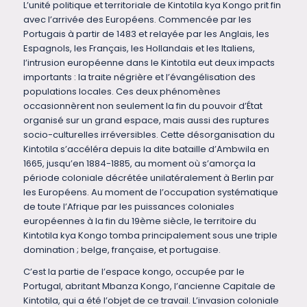
L’unité politique et territoriale de Kintotila kya Kongo prit fin
avec l’arrivée des Européens. Commencée par les
Portugais à partir de 1483 et relayée par les Anglais, les
Espagnols, les Français, les Hollandais et les Italiens,
l’intrusion européenne dans le Kintotila eut deux impacts
importants : la traite négrière et l’évangélisation des
populations locales. Ces deux phénomènes
occasionnèrent non seulement la fin du pouvoir d’État
organisé sur un grand espace, mais aussi des ruptures
socio-culturelles irréversibles. Cette désorganisation du
Kintotila s’accéléra depuis la dite bataille d’Ambwila en
1665, jusqu’en 1884-1885, au moment où s’amorça la
période coloniale décrétée unilatéralement à Berlin par
les Européens. Au moment de l’occupation systématique
de toute l’Afrique par les puissances coloniales
européennes à la fin du 19ème siècle, le territoire du
Kintotila kya Kongo tomba principalement sous une triple
domination ; belge, française, et portugaise.
C’est la partie de l’espace kongo, occupée par le
Portugal, abritant Mbanza Kongo, l’ancienne Capitale de
Kintotila, qui a été l’objet de ce travail. L’invasion coloniale