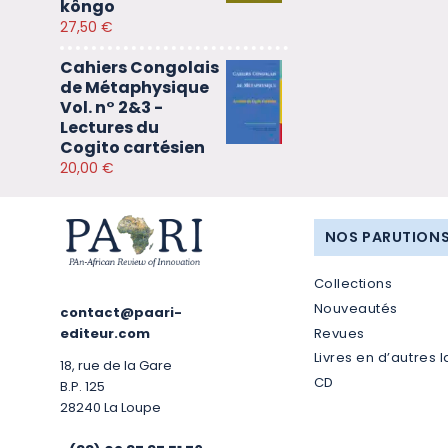
kôngo
27,50
€
Cahiers Congolais
de Métaphysique
Vol. n° 2&3 -
Lectures du
Cogito cartésien
20,00
€
NOS PARUTION
Collections
Nouveautés
contact@paari-
Revues
editeur.com
Livres en d’autres 
18, rue de la Gare
CD
B.P. 125
28240 La Loupe