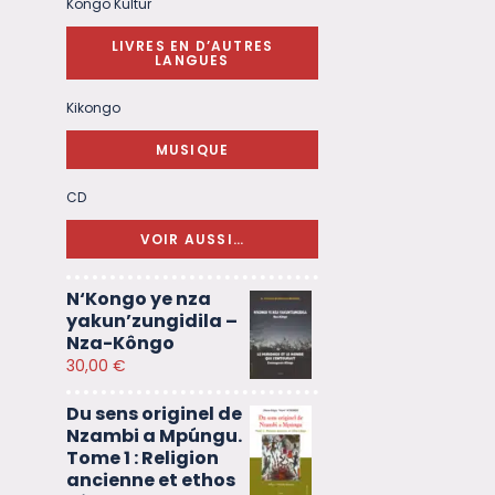
Kongo Kultur
LIVRES EN D’AUTRES
LANGUES
Kikongo
MUSIQUE
CD
VOIR AUSSI…
N‘Kongo ye nza
yakun’zungidila –
Nza-Kôngo
30,00
€
Du sens originel de
Nzambi a Mpúngu.
Tome 1 : Religion
ancienne et ethos