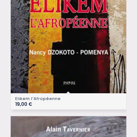
Elikem l’Afropéenne
19,00
€