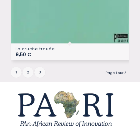
La cruche trouée
9,50
€
1
2
3
Page 1 sur 3