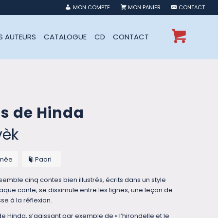
MON COMPTE
MON PANIER
CONTACT
ES AUTEURS
CATALOGUE
CD
CONTACT
ns de Hinda
vèk
inée
Paari
emble cinq contes bien illustrés, écrits dans un style
que conte, se dissimule entre les lignes, une leçon de
e à la réflexion.
 de Hinda, s’agissant par exemple de « l’hirondelle et le