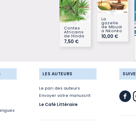
La
gazelle
de Mbudi
Contes
a Nkonko
Africains
10,00
€
de Hinda
7,50
€
S
LES AUTEURS
SUIV
Le pari des auteurs
Envoyer votre manuscrit
Le Café Littéraire
langues