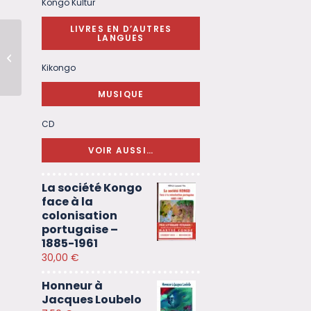
Kongo Kultur
LIVRES EN D’AUTRES
LANGUES
La prière de guérison
: guide pratique
Kikongo
MUSIQUE
CD
VOIR AUSSI…
La société Kongo
face à la
colonisation
portugaise –
1885-1961
30,00
€
Honneur à
Jacques Loubelo