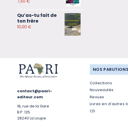
7,50
€
Qu’as-tu fait de
ton frère
10,00
€
NOS PARUTION
Collections
Nouveautés
contact@paari-
Revues
editeur.com
Livres en d’autres 
18, rue de la Gare
CD
B.P. 125
28240 La Loupe