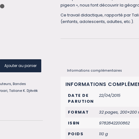
pigeon », nous font découvrir la géog
1
2
Ce travail didactique, rapporté par Tali
(enfants, adolescents, adultes, etc.).
Ajouter au panier
Informations complémentaires
INFORMATIONS COMPLÉME
uteurs
,
Bandes
Paari
,
Taliane K. Djévèk
DATE DE
22/04/2015
PARUTION
FORMAT
32 pages, 200×200
ISBN
9782842200862
POIDS
110 g