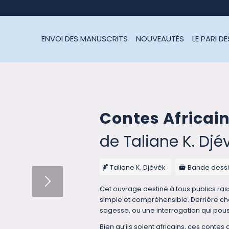
ENVOI DES MANUSCRITS
NOUVEAUTÉS
LE PARI D
Contes Africai
de Taliane K. Djé
Taliane K. Djévèk
Bande dess
Cet ouvrage destiné à tous publics rass
simple et compréhensible. Derrière cha
sagesse, ou une interrogation qui pouss
Bien qu’ils soient africains, ces contes