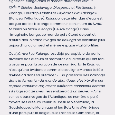
signifiant :
Kongo dans le monde atlantique XVI
-
ème
XIX
Siècles. Esclavage, Diasporas et Résilience
. En
kikongo, il aurait pu s’intituler «
Kyámvu kya Kalunga
»
(Pont sur l’Atlantique).
Kalunga
, cette étendue d’eau, est
perçue par les bakongo comme un continuum du
Nzadi
Muanza
ou
Nzadi a Kongo
(Fleuve Congo). Dans
l’imaginaire kongo, ce monde qui s’étend de part et
d’autre des lointains rivages de
Kalunga
ne constitue plus
aujourd’hui qu’un seul et même espace vital à fortifier.
Ce
Kyámvu kya Kalunga
est déjà perceptible de par la
diversité des auteurs et membres de la revue qui ont tenu
à œuvrer pour la parution de ce numéro. Ici, le
Kyámvu
n’est qu’une évidence comme le souligne Marcos Leitão
d’Almeida dans sa préface : « …
la présence des bakongo
dans la formation du monde atlantique, c’est-à-dire cet
espace maritime qui, reliant différents continents comme
s’il s’agissait de rives, ressemblerait à un fleuve
… » Ainsi
sur les deux rivages de l’Atlantique, ce numéro a pu, à
travers ses auteurs, réunir le Brésil, le Vénézuela, la
Guadeloupe, la Martinique et les États Unis d’Amérique
d’une part, puis la Belgique, la France, le Cameroun, la