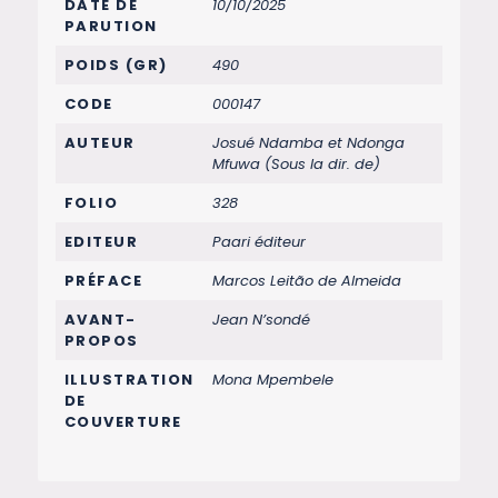
DATE DE
10/10/2025
PARUTION
POIDS (GR)
490
CODE
000147
AUTEUR
Josué Ndamba et Ndonga
Mfuwa (Sous la dir. de)
FOLIO
328
EDITEUR
Paari éditeur
PRÉFACE
Marcos Leitão de Almeida
AVANT-
Jean N’sondé
PROPOS
ILLUSTRATION
Mona Mpembele
DE
COUVERTURE