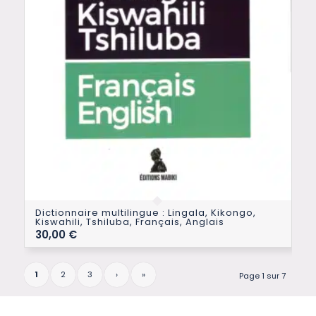
Dictionnaire multilingue : Lingala, Kikongo,
Kiswahili, Tshiluba, Français, Anglais
30,00
€
1
2
3
›
»
Page 1 sur 7