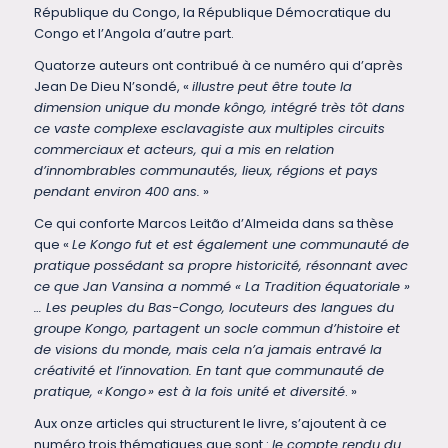
République du Congo, la République Démocratique du
Congo et l’Angola d’autre part.
Quatorze auteurs ont contribué à ce numéro qui d’après
Jean De Dieu N’sondé, «
illustre peut être toute la
dimension unique du monde kôngo, intégré très tôt dans
ce vaste complexe esclavagiste aux multiples circuits
commerciaux et acteurs, qui a mis en relation
d’innombrables communautés, lieux, régions et pays
pendant environ 400 ans.
»
Ce qui conforte Marcos Leitão d’Almeida dans sa thèse
que «
Le Kongo fut et est également une communauté de
pratique possédant sa propre historicité, résonnant avec
ce que Jan Vansina a nommé « La Tradition équatoriale »
…
Les peuples du Bas-Congo, locuteurs des langues du
groupe Kongo, partagent un socle commun d’histoire et
de visions du monde, mais cela n’a jamais entravé la
créativité et l’innovation. En tant que communauté de
pratique, «
Kongo
» est à la fois unité et diversité
. »
Aux onze articles qui structurent le livre, s’ajoutent à ce
numéro trois thématiques que sont :
le compte rendu du