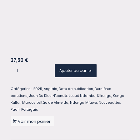
27,50
€
Ajouter au panier
Catégories :
2025
,
Anglais
,
Date de publication
,
Dernières
parutions
,
Jean De Dieu N'sondé
,
Josué Ndamba
,
Kikongo
,
Kongo
Kultur
,
Marcos Leitão de Almeida
,
Ndonga Mfuwa
,
Nouveautés
,
Paari
,
Portugais
Voir mon panier