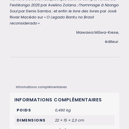
Festikongo 2025
par Avelino Zolana ;
l’hommage à Nzongo
Soul
par Denis Samba ; et enfin
le livre des livres
par José
Rivair Macédo sur «
O Legado Bantu no Brasil
reconsiderado
».
Mawawa Mâwa-Kiese,
éditeur.
Informations complémentaires
INFORMATIONS COMPLÉMENTAIRES
POIDS
0,490 kg
DIMENSIONS
22 × 15 × 2,3 cm