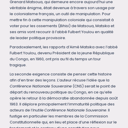
Grenard Matsoua, qui demeure encore aujourd’hui une
véritable énigme, était devenue à travers son usage par
le colonialisme français, un outil de manipulation. Pour
mettre fin à cette manipulation coloniale qui consistait à
voter pour les ossements (
Bihisi
) de Matsoua, Matsika et
ses amis vont recourir à l’abbé Fulbert Youlou en qualité
de leader politique provisoire.
Paradoxalement, les rapports d’Aimé Matsika avec l’abbé
Fulbert Youlou, devenu Président de la jeune République
du Congo, en 1960, ont pris au fil du temps un tour
tragique.
La seconde exigence consiste de penser cette histoire
afin d’en tirer des leçons. L’auteur récuse l’idée que la
Conférence Nationale Souveraine
(CNS) serait le point de
départ du renouveau politique au Congo, en ce qu’elle
opère le retour à la démocratie abandonnée depuis août
1963. Il déplore principalement l’immaturité politique des
acteurs de l’
Inutile
Conférence Nationale Souveraine
. Il
fustige en particulier les membres de la Commission
Constitutionnelle qui, en lieu et place d’une réflexion sur le