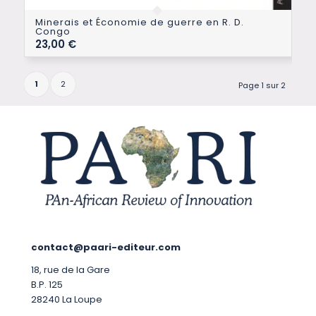
Minerais et Économie de guerre en R. D.
Congo
23,00
€
1
2
Page 1 sur 2
contact@paari-editeur.com
18, rue de la Gare
B.P. 125
28240 La Loupe