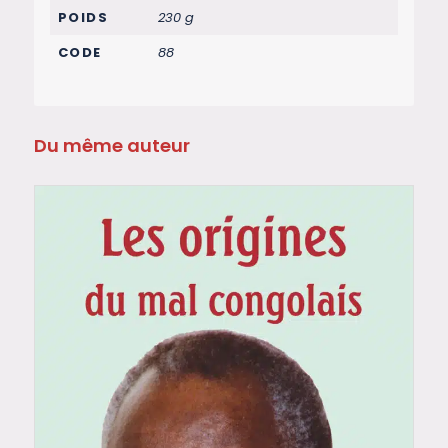
POIDS
230 g
CODE
88
Du même auteur