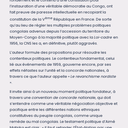
fondement et le contenu d’une constitution pour
l’instauration d’une véritable démocratie au Congo, ont
fait preuve de paresse intellectuelle en recopiant la
ème
constitution de la V
République en France. De sorte
qu’au lieu de régler les multiples problèmes politiques
congolais advenus depuis l’accession du territoire du
Moyen-Congo à la majorité politique avec la
Loi-cadre
en
1956, la CNS les a, en définitive, plutôt aggravés.
L’auteur formule des propositions pour résoudre les
contentieux politiques. Le contentieux fondamental, celui
lié aux événements de 1959, gouverne encore, par ses
effets néfastes sur l’unité et la concorde nationales, à
travers ce que l’auteur appelle «
Le revanchisme nordiste
».
Il invite ainsi à un nouveau moment politique fondateur, à
travers une
convention de concorde nationale
, qui doit
s’entendre comme une véritable négociation objective et
pacifique entre les différentes nations ethniques
constitutives du peuple congolais, comme unique
remède au mal congolais. Le testament politique d’Aimé
Matsika est clair : «
Il faut refonder l’État-Nation par une