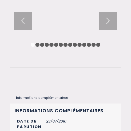
1
2
3
4
5
6
7
8
9
10
11
12
13
14
15
Informations complémentaires
INFORMATIONS COMPLÉMENTAIRES
DATE DE
23/07/2010
PARUTION