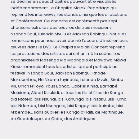
se décline en deux chapitres pouvant être visualisés
indépendamment. Le Chapitre Malaki Reportage qui
reprend les interviews, les stands ainsi que les allocutions
et Conférences. Ce chapitre est agrémenté par sept
chansons extraites des œuvres de trois musiciens :
Nzongo Soul, Lulendo Mvulu et Jackson Babingui. Nous les
remercions pour nous avoir donné l’accord d’insérer leurs
œuvres dans le DVD. Le Chapitre Malaki Concert reprend
les prestations des artistes qui ont animé la scène. Les
organisateurs Masengo Ma Mbongolo et Mawawa Mâwa-
Kiese remercient tous les artistes qui ont participé au
festival : Nzongo Soul, Jackson Babingui, Rhode
Makoumbou, Ne Nkamu Luyindula, Lulendo Mvulu, Simbu
Vili, Ulrich N’Toyo, Yous Banda, Gabriel Kinsa, Barnabé
Matsiona, Albert Kisukidi, et tous les fils et filles de Kongo
dia Ntotela, bisi Nsundi, bisi Kahunga, bisi Nsaku, Bisi Tuma,
bisi Ndamba, bisi Nsengele, bisi Kingoyi, bisi kuimba, bisi
M’bembe… sans oublier les Kongo d’Haïti, de Martinique,
de Guadeloupe, de Cuba, des Amériques…