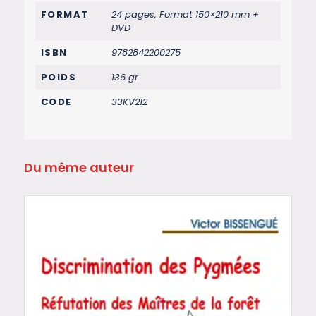
FORMAT
24 pages, Format 150×210 mm +
DVD
ISBN
9782842200275
POIDS
136 gr
CODE
33KV212
Du même auteur