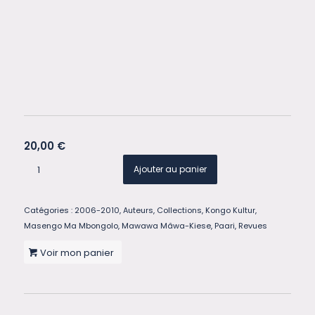
20,00
€
Ajouter au panier
Catégories :
2006-2010
,
Auteurs
,
Collections
,
Kongo Kultur
,
Masengo Ma Mbongolo
,
Mawawa Mâwa-Kiese
,
Paari
,
Revues
Voir mon panier