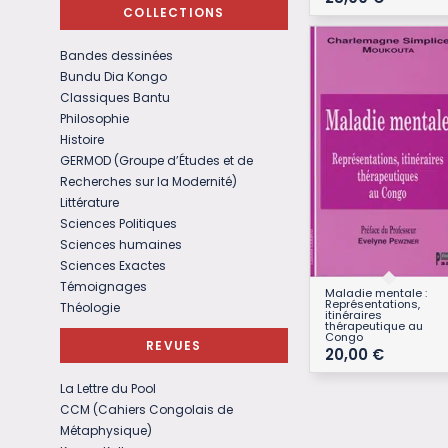
COLLECTIONS
Bandes dessinées
Bundu Dia Kongo
Classiques Bantu
Philosophie
Histoire
GERMOD (Groupe d’Études et de
Recherches sur la Modernité)
Littérature
Sciences Politiques
Sciences humaines
Sciences Exactes
Témoignages
Maladie mentale :
Représentations,
Théologie
itinéraires
thérapeutique au
Congo
REVUES
20,00
€
La Lettre du Pool
CCM (Cahiers Congolais de
Métaphysique)