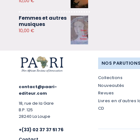
10,00
€
Femmes et autres
musiques
10,00
€
NOS PARUTION
Collections
Nouveautés
contact@paari-
Revues
editeur.com
Livres en d’autres 
18, rue de la Gare
CD
B.P. 125
28240 La Loupe
+(33) 02 37 37 51 76
Contact