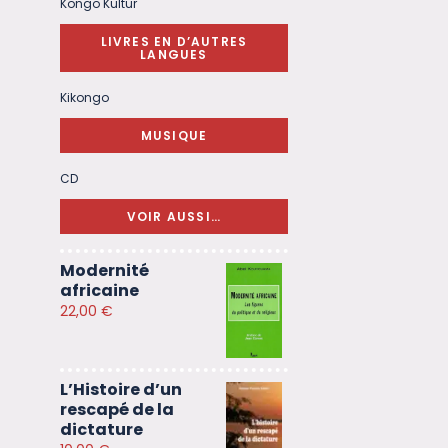
Kongo Kultur
LIVRES EN D’AUTRES
LANGUES
Kikongo
MUSIQUE
CD
VOIR AUSSI…
Modernité
africaine
22,00
€
L’Histoire d’un
rescapé de la
dictature