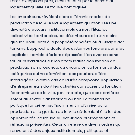
rares exceptions près, c’est toujours par le prisme du
logement qu’elle se trouve convoquée.
Les chercheurs, révèlent alors différents modes de
production de la ville via le logement, qui mobilise une
diversité d’acteurs, institutionnels ou non, l’État, les
collectivités territoriales, les détenteurs de la terre ainsi
que les postulants à la propriété foncière ou à l’usage des
terrains. L’approche duale des systèmes fonciers dans les
capitales semble dès lors dépassée. L’on avance sans
toujours s’attarder sur les effets induits des modes de
production en présence, ou encore en se fermant à des
catégories qui ne déméritent pas pourtant d’être
interrogées : c’est le cas de la très composite population
d’entrepreneurs dont les activités consacrent la fonction
économique de la ville, peu importe, que ces dernières
soient du secteur dit informel ou non. Le tribut d’une
politique foncière insuffisamment maîtrisée, où la
production et la gestion de la ville céderaient à la loi des
opportunités, se trouve au cœur des interrogations et
réflexions présentes. Celui-ci relève de divers ordres qui
renvoient à des enjeux institutionnels, politiques et