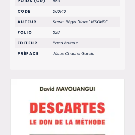
POIDS (GR)
550
CODE
000140
AUTEUR
Steve-Régis " Kovo " N’SONDÉ
FOLIO
328
EDITEUR
Paari éditeur
PRÉFACE
Jésus Chucho Garcia