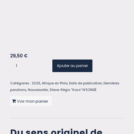
29,50
€
Ajouter au panier
Catégories :
2025
,
Afrique en Philo
,
Date de publication
,
Dernières
parutions
,
Nouveautés
,
Steve-Régis " Kovo " N’SONDÉ
Voir mon panier
Du sens originel de