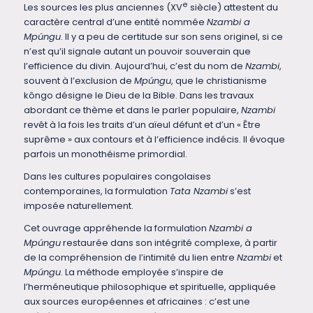
e
Les sources les plus anciennes (XV
siècle) attestent du
caractère central d’une entité nommée
Nzambi a
Mpúngu
. Il y a peu de certitude sur son sens originel, si ce
n’est qu’il signale autant un pouvoir souverain que
l’efficience du divin. Aujourd’hui, c’est du nom de
Nzambi
,
souvent à l’exclusion de
Mpúngu
, que le christianisme
kôngo désigne le Dieu de la Bible. Dans les travaux
abordant ce thème et dans le parler populaire,
Nzambi
revêt à la fois les traits d’un aïeul défunt et d’un « Être
suprême » aux contours et à l’efficience indécis. Il évoque
parfois un monothéisme primordial.
Dans les cultures populaires congolaises
contemporaines, la formulation
Tata Nzambi
s’est
imposée naturellement.
Cet ouvrage appréhende la formulation
Nzambi a
Mpúngu
restaurée dans son intégrité complexe, à partir
de la compréhension de l’intimité du lien entre
Nzambi
et
Mpúngu
. La méthode employée s’inspire de
l’herméneutique philosophique et spirituelle, appliquée
aux sources européennes et africaines : c’est une