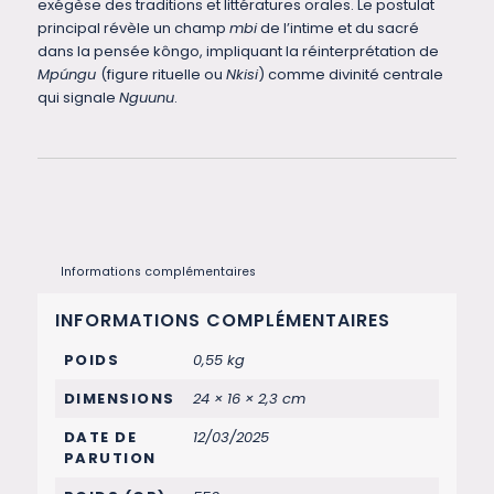
exégèse des traditions et littératures orales. Le postulat
principal révèle un champ
mbi
de l’intime et du sacré
dans la pensée kôngo, impliquant la réinterprétation de
Mpúngu
(figure rituelle ou
Nkisi
) comme divinité centrale
qui signale
Nguunu
.
Informations complémentaires
INFORMATIONS COMPLÉMENTAIRES
POIDS
0,55 kg
DIMENSIONS
24 × 16 × 2,3 cm
DATE DE
12/03/2025
PARUTION