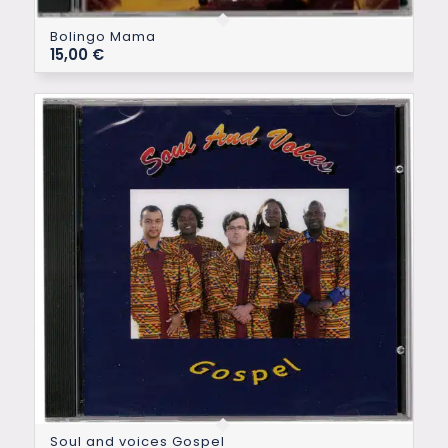
Bolingo Mama
15,00
€
Soul and voices Gospel