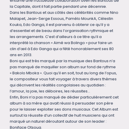
entame une fructueuse collaboration aven les Bantous de
la Capitale, dont il fait partie pendant une décennie.
Dans les Bantous et aux côtés des célébrités comme Nino
Malapet, Jean-Serge Essous, Pamélo MounkA, Célestin
Kouka, Edo Ganga, il est parvenu à obtenir ce qu’il y a
d’essentiel et de beau dans l’organisation rythmique et
les arrangements. C’est d’ailleurs à ce titre qu’il a
interprété la chanson « Aimé wa Bolingo » pour faire un
clin d’œil à Edo Ganga qui a fêté honorablement ses 80
ans en 2013.
Boni qui est très marqué par la musique des Bantous n’a
pas manqué de maquiller son album sur fond de rythme
« Bakolo Mboka ». Quoi qu’il en soit, tout au long de l’opus,
le compositeur vous fait voyager à travers divers thèmes
qui décrivent les réalités congolaises au quotidien :
l’amour, la joie, les déboires, les réussites…
Enfin, Boni n’a pas manqué de dédier particulièrement cet
album à sa mère qui avait réussi à persuader son père
pour le laisser exploiter ses dons musicaux. Cet Album est
surtout la réussite d’un collectif de huit musiciens qui ont
marqué un naturel déroutant autour de son leader :
Boniface Otsoua.