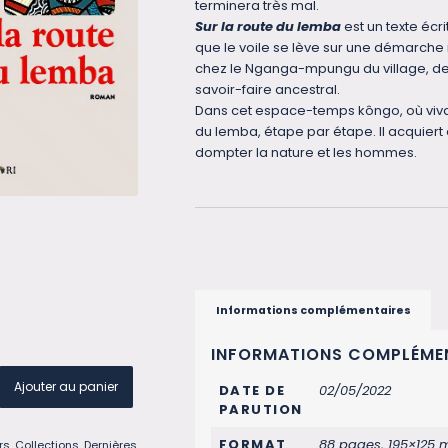
terminera très mal.
Sur la route du lemba
est un texte écri
que le voile se lève sur une démarche 
chez le Nganga-mpungu du village, dev
savoir-faire ancestral.
Dans cet espace-temps kôngo, où vivan
du lemba, étape par étape. Il acquiert 
dompter la nature et les hommes.
Informations complémentaires
INFORMATIONS COMPLÉME
Ajouter au panier
DATE DE
02/05/2022
PARUTION
FORMAT
88 pages, 195×125
rs
,
Collections
,
Dernières