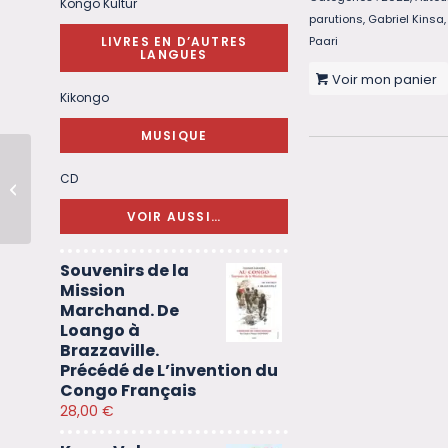
Kongo Kultur
parutions
,
Gabriel Kinsa
LIVRES EN D’AUTRES
Paari
LANGUES
Voir mon panier
Kikongo
MUSIQUE
CD
Lussendé | Epine
VOIR AUSSI…
Souvenirs de la
Mission
Marchand. De
Loango à
Brazzaville.
Précédé de L’invention du
Congo Français
28,00
€