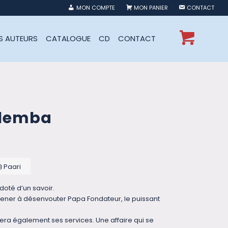
MON COMPTE
MON PANIER
CONTACT
ES AUTEURS
CATALOGUE
CD
CONTACT
u lemba
Paari
oté d’un savoir.
mener à désenvouter Papa Fondateur, le puissant
itera également ses services. Une affaire qui se