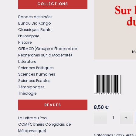
COLLECTIONS
Bandes dessinées
Bundu Dia Kongo
Classiques Bantu
Philosophie
Histoire
GERMOD (Groupe d’Études et de
Recherches sur la Modernité)
Littérature
Sciences Politiques
Sciences humaines
Sciences Exactes
Témoignages
Théologie
REVUES
8,50
€
La Lettre du Pool
CCM (Cahiers Congolais de
Métaphysique)
Catégories :
2022
,
Auteu