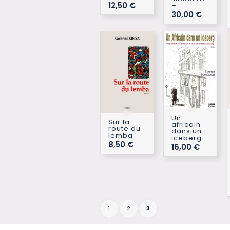
12,50
€
–
30,00
€
Un
Sur la
africain
route du
dans un
lemba
iceberg
8,50
€
16,00
€
1
2
3