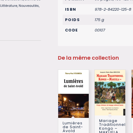
,
Littérature
,
Nouveautés
,
ISBN
978-2-84220-125-8
POIDS
175 g
CODE
00107
De la même collection
Mariage
Lumières
Traditionnel
de Saint-
Kongo –
Avold
MAKUELA