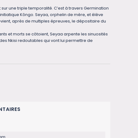
t sur une triple temporalité. C’est à travers Germination
initiatique Kôngo. Seyaa, orphelin de mère, et élève
ient, après de multiples épreuves, le dépositaire du
ts et morts se côtoient, Seyaa arpente les sinuosités
des Nkisi redoutables qui vont lui permettre de
NTAIRES
 mm