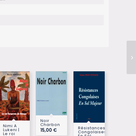
Noir
Charbon
Nimi A
Résistances
Lukeni |
15,00
€
Congolaises
Le roi
En Sol