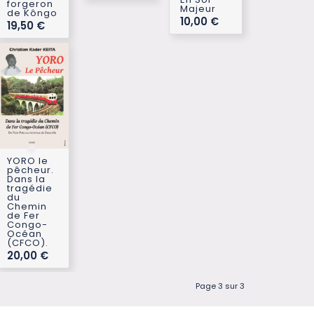
forgeron
Majeur
de Kôngo
10,00
€
19,50
€
YORO le
pêcheur.
Dans la
tragédie
du
Chemin
de Fer
Congo-
Océan
(CFCO).
20,00
€
Page 3 sur 3