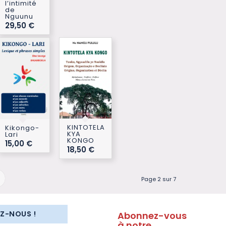
l’intimité
de
Nguunu
29,50
€
KINTOTELA
Kikongo-
KYA
Lari
KONGO
15,00
€
18,50
€
Page 2 sur 7
EZ-NOUS !
Abonnez-vous
à notre