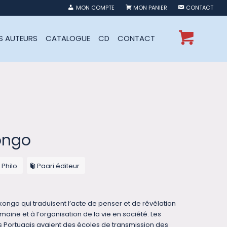
MON COMPTE
MON PANIER
CONTACT
ES AUTEURS
CATALOGUE
CD
CONTACT
ongo
 Philo
Paari éditeur
kongo qui traduisent l’acte de penser et de révélation
aine et à l’organisation de la vie en société. Les
s Portugais avaient des écoles de transmission des