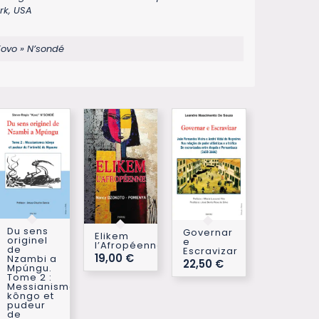
rk, USA
Kovo » N’sondé
Du sens
Governar
Elikem
originel
e
l’Afropéenne
de
Escravizar
19,00
€
Nzambi a
22,50
€
Mpúngu.
Tome 2 :
Messianismes
kôngo et
pudeur
de