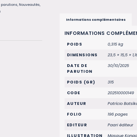
 parutions
,
Nouveautés
,
a
Informations complémentaires
INFORMATIONS COMPLÉME
POIDS
0,315 kg
DIMENSIONS
23,5 × 15,5 × 1,
DATE DE
30/10/2025
PARUTION
POIDS (GR)
315
CODE
202510000149
AUTEUR
Patrício Batsî
FOLIO
196 pages
EDITEUR
Paari éditeur
ILLUSTRATION
Masque Kongo 