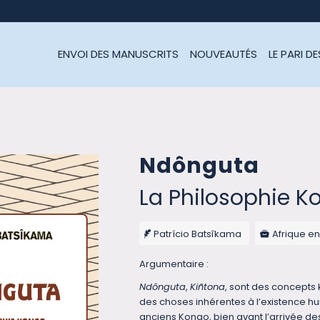
ENVOI DES MANUSCRITS
NOUVEAUTÉS
LE PARI D
Ndônguta
La Philosophie K
Patrício Batsîkama
Afrique en
Argumentaire :
Ndônguta
,
Kiñtona
, sont des concepts 
des choses inhérentes à l’existence hum
anciens Kongo, bien avant l’arrivée de