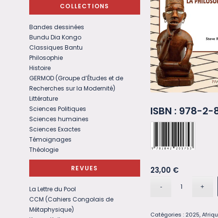
COLLECTIONS
Bandes dessinées
Bundu Dia Kongo
Classiques Bantu
Philosophie
Histoire
GERMOD (Groupe d’Études et de
Recherches sur la Modernité)
Littérature
ISBN : 978-2
Sciences Politiques
Sciences humaines
Sciences Exactes
Témoignages
Théologie
REVUES
23,00
€
La Lettre du Pool
CCM (Cahiers Congolais de
Métaphysique)
Catégories :
2025
,
Afriqu