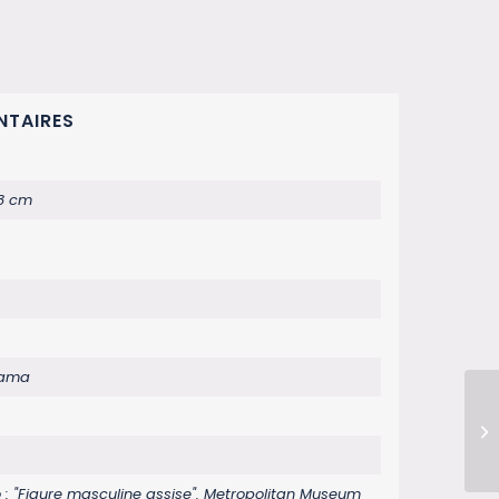
NTAIRES
18 cm
kama
: "Figure masculine assise". Metropolitan Museum