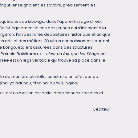
nguti
enseignaient les savoirs, précisément les
cquéraient au
Mbongui
dans l’apprentissage direct
 Ce fut également le cas des jeunes qui s’initiaient à la
rgeron, l’un des rares dépositaires historique et unique
s arts et des métiers. D’autres connaissances, portant
e kongo, étaient assurées dans des structures
r Patricio Batsikama, « …
c’est un fait que les Kôngo ont
nsée est un legs véritable qui trouve sa place dans le
e de manière plurielle, construite en effet par de
îndi ya Ndûndu, Yîndindi ou
ñkîsi Ngîndi
.
ies
est un maillon essentiel des sciences sociales et
L’éditeur