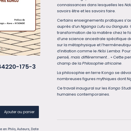
connaissances dans lesquelles les
Ndô
savoirs être et les savoirs faire.
Certains enseignements pratiques s’a
auprès d’un
Nganga Lufu
ou
Gangula
.
transformation de la matière chez le fo
d’une science ancestrale spécifique de
sur la métaphysique et l’herméneutiqu
d’initiation comme le
ñkîsi Lemba
. Pou
pensé, mais différemment
… » Cette pe
champ de la
Philosophie africaine
.
-84220-175-3
La philosophie en terre Kongo se dévoil
nombreuses figures mythiques dont Ng
Ce travail inaugural sur les
Kongo Stud
humaines contemporaines.
Ajouter au panier
e en Philo
,
Auteurs
,
Date