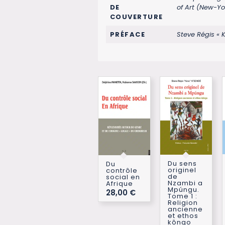
DE
of Art (New-Yo
COUVERTURE
PRÉFACE
Steve Régis « 
Du sens
Du
originel
contrôle
de
social en
Nzambi a
Afrique
Mpúngu.
28,00
€
Tome 1 :
Religion
ancienne
et ethos
kôngo