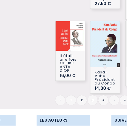
27,50
€
Il était
une fois
CHEIKH
ANTA
DIOP
Kasa-
16,00
€
Vubu
Président
du Congo
14,00
€
‹
1
2
3
4
›
»
S
LES AUTEURS
SUIV