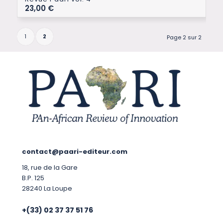
23,00
€
1
2
Page 2 sur 2
contact@paari-editeur.com
18, rue de la Gare
B.P. 125
28240 La Loupe
+(33) 02 37 37 51 76