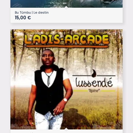
Bu Tûmbu | Le destin
15,00
€