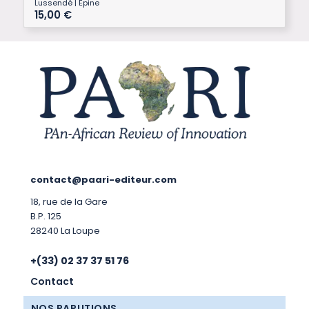
Lussendé | Epine
15,00
€
contact@paari-editeur.com
18, rue de la Gare
B.P. 125
28240 La Loupe
+(33) 02 37 37 51 76
Contact
NOS PARUTIONS