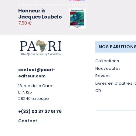
Honneur à
Jacques Loubelo
7,50
€
NOS PARUTION
Collections
Nouveautés
contact@paari-
Revues
editeur.com
Livres en d’autres 
18, rue de la Gare
CD
B.P. 125
28240 La Loupe
+(33) 02 37 37 51 76
Contact